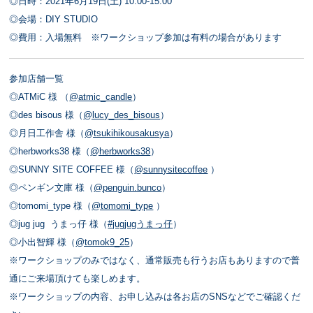
◎日時：2021年6月19日(土) 10:00-15:00
◎会場：DIY STUDIO
◎費用：入場無料 ※ワークショップ参加は有料の場合があります
参加店舗一覧
◎ATMiC 様 （
@atmic_candle
）
◎des bisous 様（
@lucy_des_bisous
）
◎月日工作舎 様（
@tsukihikousakusya
）
◎herbworks38 様（
@herbworks38
）
◎SUNNY SITE COFFEE 様（
@sunnysitecoffee
）
◎ペンギン文庫 様（
@penguin.bunco
）
◎tomomi_type 様（
@tomomi_type
）
◎jug jug うまっ仔 様（
#jugjugうまっ仔
）
◎小出智輝 様（
@tomok9_25
）
※ワークショップのみではなく、通常販売も行うお店もありますので普
通にご来場頂けても楽しめます。
※ワークショップの内容、お申し込みは各お店のSNSなどでご確認くだ